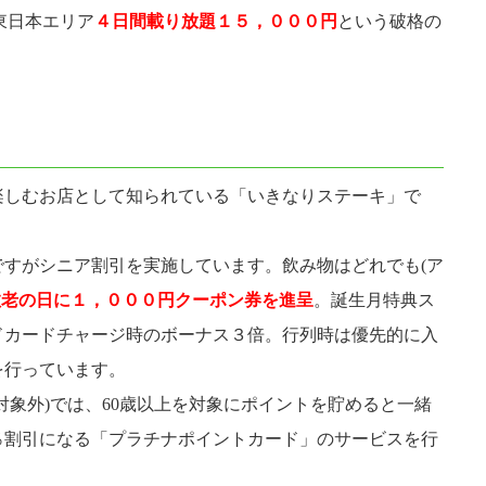
東日本エリア
４日間載り放題１５，０００円
という破格の
。
楽しむお店として知られている「いきなりステーキ」で
ですがシニア割引を実施しています。飲み物はどれでも(ア
敬老の日に１，０００円クーポン券を進呈
。誕生月特典ス
ドカードチャージ時のボーナス３倍。行列時は優先的に入
を行っています。
対象外)では、60歳以上を対象にポイントを貯めると一緒
％割引になる「プラチナポイントカード」のサービスを行