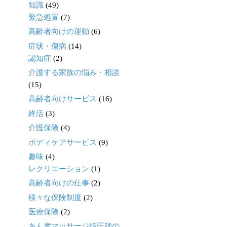
知識
(49)
緊急処置
(7)
高齢者向けの運動
(6)
症状・傷病
(14)
認知症
(2)
介護する家族の悩み・相談
(15)
高齢者向けサービス
(16)
終活
(3)
介護保険
(4)
ボディケアサービス
(9)
趣味
(4)
レクリエーション
(1)
高齢者向けの仕事
(2)
様々な保険制度
(2)
医療保険
(2)
あん摩マッサージ指圧師の