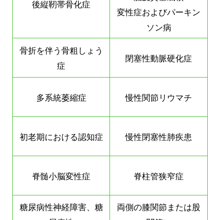
後縦靭帯骨化症
変性症およびパーキン
ソン病
骨折を伴う骨粗しょう
閉塞性動脈硬化症
症
多系統萎縮症
慢性関節リウマチ
初老期における認知症
慢性閉塞性肺疾患
脊髄小脳変性症
脊柱管狭窄症
糖尿病性神経障害、糖
両側の膝関節または股