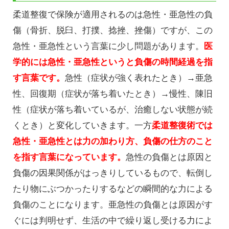
柔道整復で保険が適用されるのは急性・亜急性の負
傷（骨折、脱臼、打撲、捻挫、挫傷）ですが、この
急性・亜急性という言葉に少し問題があります。
医
学的には急性・亜急性というと負傷の時間経過を指
す言葉です。
急性（症状が強く表れたとき）→亜急
性、回復期（症状が落ち着いたとき）→慢性、陳旧
性（症状が落ち着いているが、治癒しない状態が続
くとき）と変化していきます。一方
柔道整復術では
急性・亜急性とは力の加わり方、負傷の仕方のこと
を指す言葉になっています。
急性の負傷とは原因と
負傷の因果関係がはっきりしているもので、転倒し
たり物にぶつかったりするなどの瞬間的な力による
負傷のことになります。亜急性の負傷とは原因がす
ぐには判明せず、生活の中で繰り返し受ける力によ