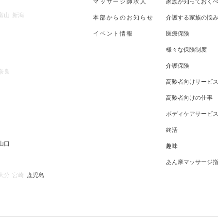
マッサージ師求人
家族が知っておく
富山
新潟
本部からのお知らせ
介護する家族の悩
イベント情報
医療保険
様々な保険制度
介護保険
奈良
高齢者向けサービ
高齢者向けの仕事
ボディケアサービ
終活
山口
趣味
あん摩マッサージ
大分
宮崎
鹿児島