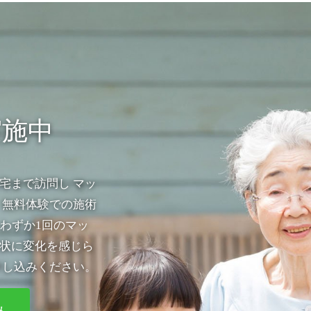
実施中
宅まで訪問し マッ
 無料体験での施術
わずか1回のマッ
状に変化を感じら
申し込みください。
み