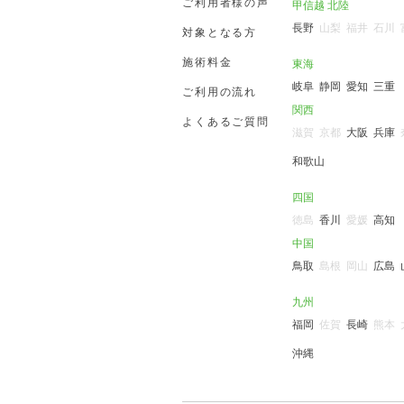
ご利用者様の声
甲信越 北陸
長野
山梨
福井
石川
対象となる方
施術料金
東海
岐阜
静岡
愛知
三重
ご利用の流れ
関西
よくあるご質問
滋賀
京都
大阪
兵庫
和歌山
四国
徳島
香川
愛媛
高知
中国
鳥取
島根
岡山
広島
九州
福岡
佐賀
長崎
熊本
沖縄