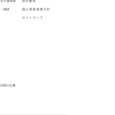
べき介護知識
会社概要
み・相談
個人情報保護方針
サイトマップ
ス
ス
指圧師の仕事