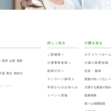
詳しく知る
介護を知る
ご家族様へ
カテゴリーホー
城
秋田
山形
福島
介護事業者様へ
介護の基礎知識
医師の方へ
症状・傷病
千葉
東京
神奈川
マッサージ師求人
家族が知っておく
富山
新潟
本部からのお知らせ
介護する家族の悩
イベント情報
医療保険
様々な保険制度