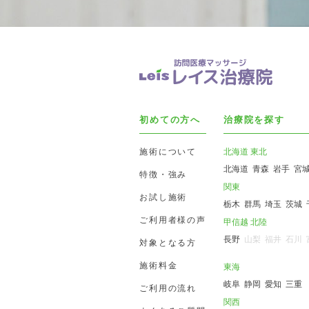
初めての方へ
治療院を探す
施術について
北海道 東北
北海道
青森
岩手
宮
特徴・強み
関東
お試し施術
栃木
群馬
埼玉
茨城
ご利用者様の声
甲信越 北陸
長野
山梨
福井
石川
対象となる方
施術料金
東海
岐阜
静岡
愛知
三重
ご利用の流れ
関西