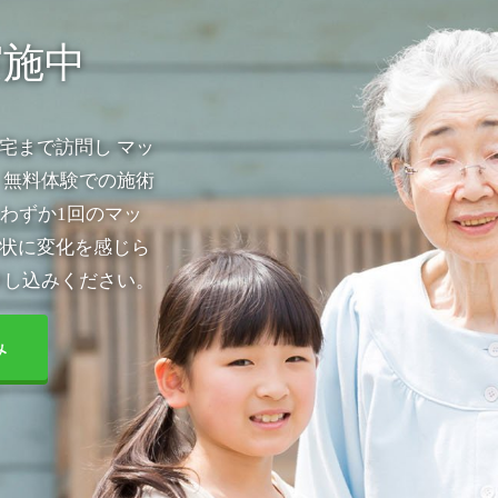
実施中
宅まで訪問し マッ
 無料体験での施術
わずか1回のマッ
状に変化を感じら
申し込みください。
み