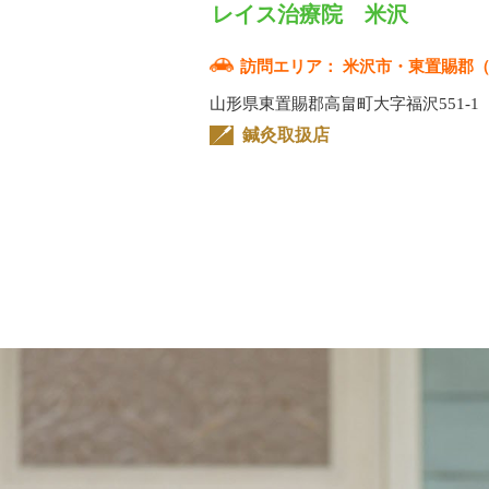
レイス治療院 米沢
訪問エリア：
米沢市・東置賜郡
山形県東置賜郡高畠町大字福沢551-1
鍼灸取扱店