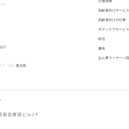
介護保険
奈良
高齢者向けサービ
高齢者向けの仕事
ボディケアサービ
終活
山口
趣味
あん摩マッサージ
大分
宮崎
鹿児島
ー
西新宿豊国ビル2Ｆ