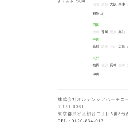
よくあるご質問
滋賀
京都
大阪
兵庫
和歌山
四国
徳島
香川
愛媛
高知
中国
鳥取
島根
岡山
広島
九州
福岡
佐賀
長崎
熊本
沖縄
株式会社オルテンシアハーモニ
〒151-0061
東京都渋谷区初台二丁目5番8号
TEL：0120-834-013