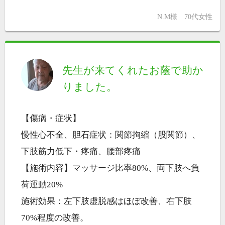
N.M様 70代女性
先生が来てくれたお蔭で助か
りました。
【傷病・症状】
慢性心不全、胆石症状：関節拘縮（股関節）、
下肢筋力低下・疼痛、腰部疼痛
【施術内容】マッサージ比率80%、両下肢へ負
荷運動20%
施術効果：左下肢虚脱感はほぼ改善、右下肢
70%程度の改善。