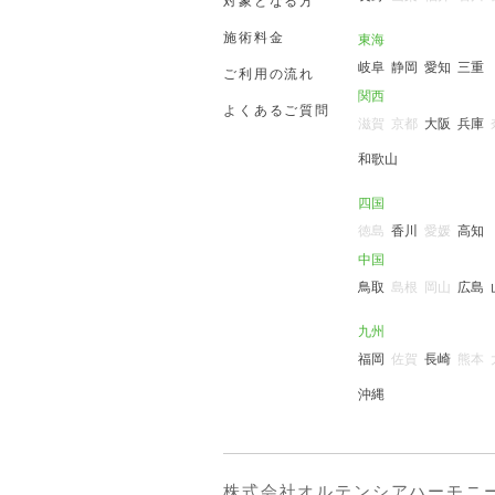
対象となる方
施術料金
東海
岐阜
静岡
愛知
三重
ご利用の流れ
関西
よくあるご質問
滋賀
京都
大阪
兵庫
和歌山
四国
徳島
香川
愛媛
高知
中国
鳥取
島根
岡山
広島
九州
福岡
佐賀
長崎
熊本
沖縄
株式会社オルテンシアハーモニ