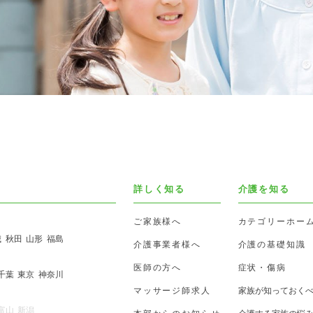
詳しく知る
介護を知る
ご家族様へ
カテゴリーホー
城
秋田
山形
福島
介護事業者様へ
介護の基礎知識
医師の方へ
症状・傷病
千葉
東京
神奈川
マッサージ師求人
家族が知っておく
富山
新潟