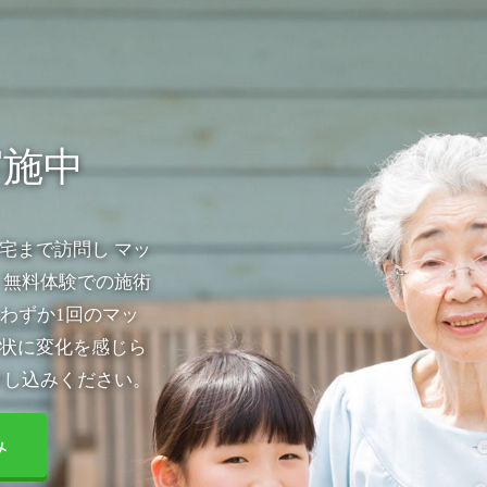
実施中
宅まで訪問し マッ
 無料体験での施術
わずか1回のマッ
状に変化を感じら
申し込みください。
み