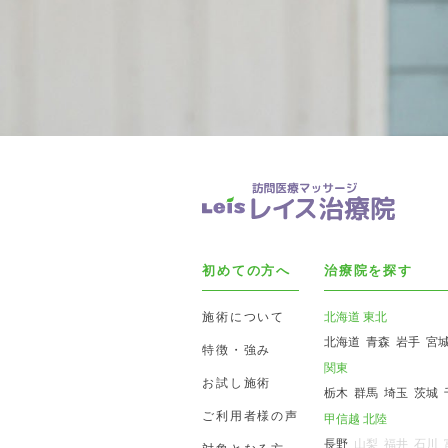
初めての方へ
治療院を探す
施術について
北海道 東北
北海道
青森
岩手
宮
特徴・強み
関東
お試し施術
栃木
群馬
埼玉
茨城
ご利用者様の声
甲信越 北陸
長野
山梨
福井
石川