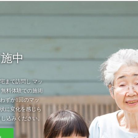
実施中
宅まで訪問し マッ
 無料体験での施術
わずか1回のマッ
状に変化を感じら
申し込みください。
み