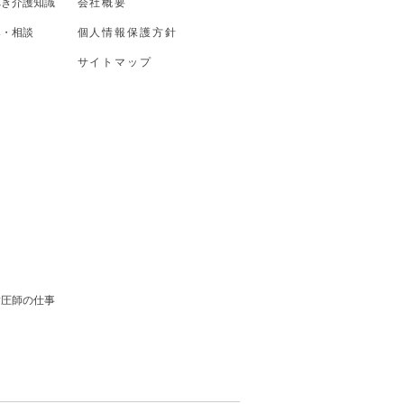
べき介護知識
会社概要
み・相談
個人情報保護方針
サイトマップ
ス
ス
指圧師の仕事