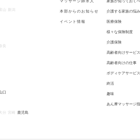
マッサージ師求人
家族が知っておく
富山
新潟
本部からのお知らせ
介護する家族の悩
イベント情報
医療保険
様々な保険制度
介護保険
奈良
高齢者向けサービ
高齢者向けの仕事
ボディケアサービ
終活
山口
趣味
あん摩マッサージ
大分
宮崎
鹿児島