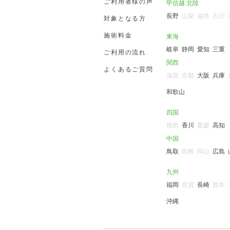
ご利用者様の声
甲信越 北陸
長野
山梨
福井
石川
対象となる方
施術料金
東海
岐阜
静岡
愛知
三重
ご利用の流れ
関西
よくあるご質問
滋賀
京都
大阪
兵庫
和歌山
四国
徳島
香川
愛媛
高知
中国
鳥取
島根
岡山
広島
九州
福岡
佐賀
長崎
熊本
沖縄