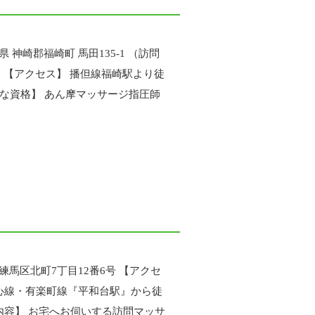
神崎郡福崎町 馬田135-1 （訪問
 【アクセス】 播但線福崎駅より徒
要な資格】 あん摩マッサージ指圧師
！
練馬区北町7丁目12番6号 【アクセ
都心線・有楽町線『平和台駅』から徒
事内容】 お宅へお伺いする訪問マッサ