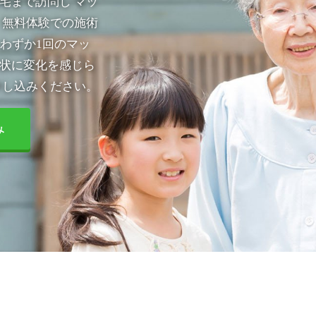
宅まで訪問し マッ
 無料体験での施術
わずか1回のマッ
状に変化を感じら
申し込みください。
み