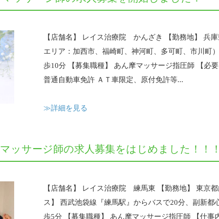
【店舗名】 レイス治療院 かんざき 【勤務地】 兵庫県 
エリア：加西市、福崎町、神河町、多可町、市川町）
歩10分 【募集職種】 あん摩マッサージ指圧師 【必
普通自動車免許 ＡＴ車限定、原付免許等...
≫詳細を見る
がマッサージ師の求人募集をはじめました！！
【店舗名】 レイス治療院 練馬東 【勤務地】 東京都
ス】 西武池袋線『練馬駅』からバスで20分、副新
歩5分 【募集職種】 あん摩マッサージ指圧師 【仕