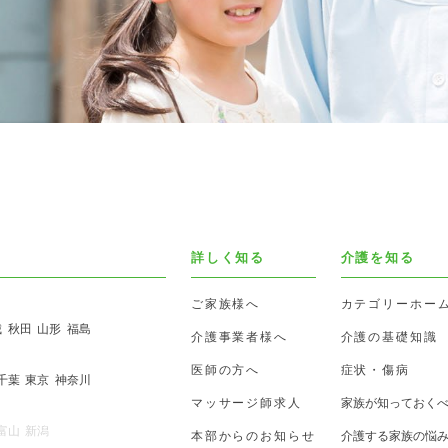
詳しく知る
介護を知る
ご家族様へ
カテゴリーホー
城
秋田
山形
福島
介護事業者様へ
介護の基礎知識
医師の方へ
症状・傷病
千葉
東京
神奈川
マッサージ師求人
家族が知っておく
富山
新潟
本部からのお知らせ
介護する家族の悩