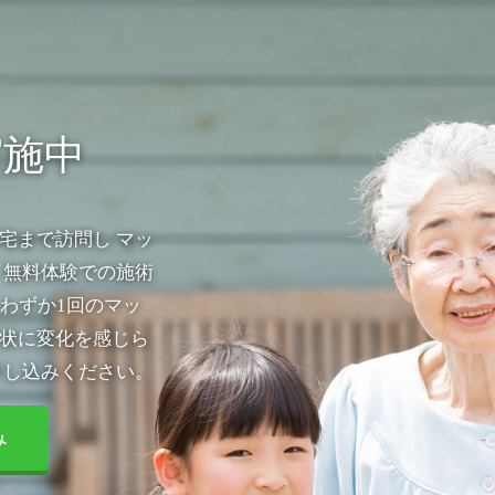
実施中
宅まで訪問し マッ
 無料体験での施術
わずか1回のマッ
状に変化を感じら
申し込みください。
み