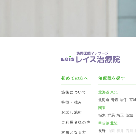
初めての方へ
治療院を探す
施術について
北海道 東北
北海道
青森
岩手
宮
特徴・強み
関東
お試し施術
栃木
群馬
埼玉
茨城
ご利用者様の声
甲信越 北陸
長野
山梨
福井
石川
対象となる方