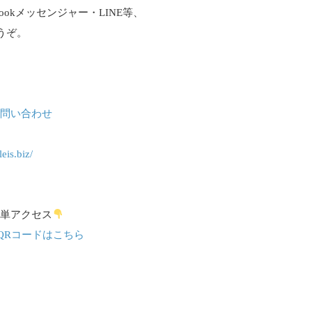
ookメッセンジャー・LINE等、
うぞ。
biz/お問い合わせ
eis.biz/
簡単アクセス
@のQRコードはこちら