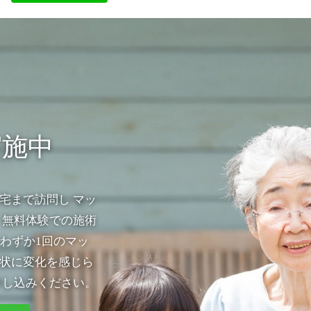
実施中
宅まで訪問し マッ
 無料体験での施術
わずか1回のマッ
状に変化を感じら
申し込みください。